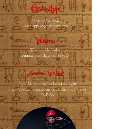
CashApp
Worship Me Today
cash.app/$egyptianroyalty9
Venmo
Worship Me Today
venmo.com/u/EgyptianRoyalty
Amazon Wishlist
Show Me you care and send me a gift
https://www.amazon.com/hz/wishlist/ls/57VY6Y
D5E6S0