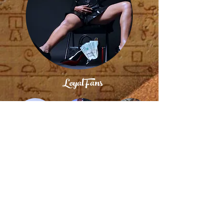
LoyalFans
Twitter
Instagram
FetLife
© 2004 / 2025 by Royalty Brand - Nubian Royalty -
Egyptian Royalty ~ Nubian Matriarch